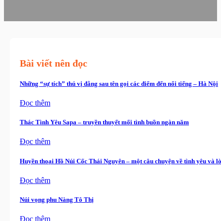
Bài viết nên đọc
Những “sự tích” thú vị đằng sau tên gọi các điểm đến nổi tiếng – Hà Nội
Đọc thêm
Thác Tình Yêu Sapa – truyền thuyết mối tình buồn ngàn năm
Đọc thêm
Huyền thoại Hồ Núi Cốc Thái Nguyên – một câu chuyện về tình yêu và l
Đọc thêm
Núi vọng phu Nàng Tô Thị
Đọc thêm