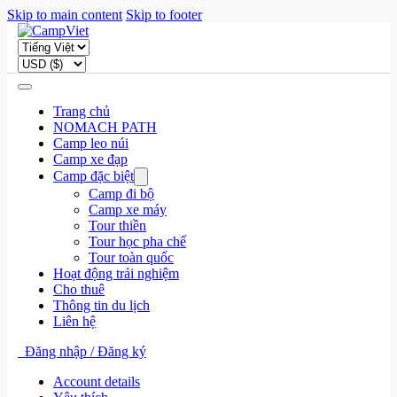
Skip to main content
Skip to footer
Trang chủ
NOMACH PATH
Camp leo núi
Camp xe đạp
Camp đặc biệt
Camp đi bộ
Camp xe máy
Tour thiền
Tour học pha chế
Tour toàn quốc
Hoạt động trải nghiệm
Cho thuê
Thông tin du lịch
Liên hệ
Đăng nhập / Đăng ký
Account details