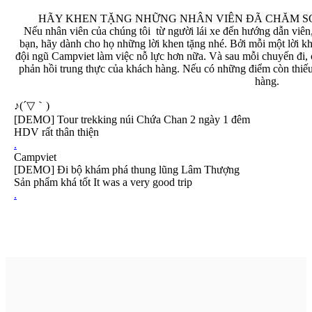
HÃY KHEN TẶNG NHỮNG NHÂN VIÊN ĐÃ CHĂM SÓ
Nếu nhân viên của chúng tôi
từ người lái xe đến hướng dẫn viên
bạn, hãy dành cho họ những lời khen tặng nhé. Bởi mỗi một lời kh
đội ngũ Campviet làm việc nỗ lực hơn nữa. Và sau mỗi chuyến đi
phản hồi trung thực của khách hàng. Nếu có những điểm còn thiếu 
hàng.
♪(´▽｀)
[DEMO] Tour trekking núi Chứa Chan 2 ngày 1 đêm
HDV rất thân thiện
.
Campviet
[DEMO] Đi bộ khám phá thung lũng Lâm Thượng
Sản phẩm khá tốt It was a very good trip
.