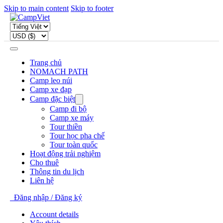
Skip to main content
Skip to footer
Trang chủ
NOMACH PATH
Camp leo núi
Camp xe đạp
Camp đặc biệt
Camp đi bộ
Camp xe máy
Tour thiền
Tour học pha chế
Tour toàn quốc
Hoạt động trải nghiệm
Cho thuê
Thông tin du lịch
Liên hệ
Đăng nhập / Đăng ký
Account details