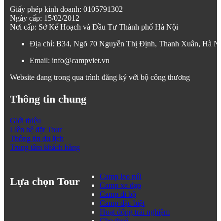
Giấy phép kinh doanh: 0105791302
Ngày cấp: 15/02/2012
Nơi cấp: Sở Kế Hoạch và Đầu Tư Thành phố Hà Nội
Địa chỉ: B34, Ngõ 70 Nguyễn Thị Định, Thanh Xuân, Hà N
Email: info@campviet.vn
Website đang trong qua trình đăng ký với bộ công thương
Thông tin chung
Giới thiệu
Liên hệ đặt Tour
Thông tin du lịch
Trung tâm khách hàng
Camp leo núi
Lựa chọn Tour
Camp xe đạp
Camp đi bộ
Camp đặc biệt
Hoạt động trải nghiệm
Cho thuê