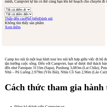
mình, Campviet tự tin có thể cùng bạn lên kế hoạch cho chuyến đi t
Thấp đến cao
Phổ biến
Đánh giá
Không tìm thấy sản phẩm
Xem thêm
Camp leo núi là một loại hình tour leo núi kết hợp giữa việc đi bộ 
tận hưởng cuộc sống. Đến với Campviet, bạn sẽ được thử thách bả
đến như Fansipan 3133m (Sapa), Pusilung 3,083m (Lai Châu), Pu
Nhù – Pú Luông 2.979m (Yên Bái), Nhìu Cồ San 2,96m (Lào Cai
Cách thức tham gia hành 
Đăng ký thành viên Campviet.vn