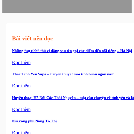
Bài viết nên đọc
Những “sự tích” thú vị đằng sau tên gọi các điểm đến nổi tiếng – Hà Nội
Đọc thêm
Thác Tình Yêu Sapa – truyền thuyết mối tình buồn ngàn năm
Đọc thêm
Huyền thoại Hồ Núi Cốc Thái Nguyên – một câu chuyện về tình yêu và l
Đọc thêm
Núi vọng phu Nàng Tô Thị
Đọc thêm