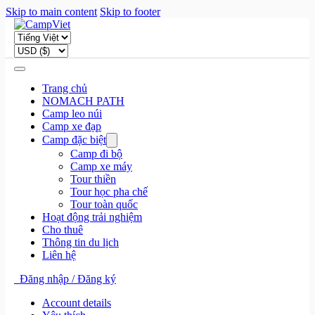
Skip to main content
Skip to footer
Trang chủ
NOMACH PATH
Camp leo núi
Camp xe đạp
Camp đặc biệt
Camp đi bộ
Camp xe máy
Tour thiền
Tour học pha chế
Tour toàn quốc
Hoạt động trải nghiệm
Cho thuê
Thông tin du lịch
Liên hệ
Đăng nhập / Đăng ký
Account details