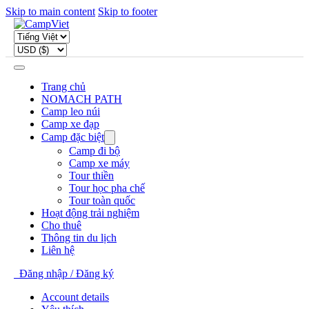
Skip to main content
Skip to footer
Trang chủ
NOMACH PATH
Camp leo núi
Camp xe đạp
Camp đặc biệt
Camp đi bộ
Camp xe máy
Tour thiền
Tour học pha chế
Tour toàn quốc
Hoạt động trải nghiệm
Cho thuê
Thông tin du lịch
Liên hệ
Đăng nhập / Đăng ký
Account details