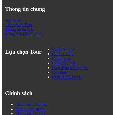
Thông tin chung
Giới thiệu
Liên hệ đặt Tour
Thông tin du lịch
Trung tâm khách hàng
Camp leo núi
Lựa chọn Tour
Camp xe đạp
Camp đi bộ
Camp đặc biệt
Hoạt động trải nghiệm
Cho thuê
NOMACH PATH
Chính sách
Chính sách bảo mật
Điều khoản sử dụng
Chính sách Cookie