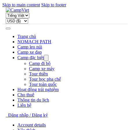
Skip to main content
Skip to footer
Trang chủ
NOMACH PATH
Camp leo núi
Camp xe đạp
Camp đặc biệt
Camp đi bộ
Camp xe máy
Tour thiền
Tour học pha chế
Tour toàn quốc
Hoạt động trải nghiệm
Cho thuê
Thông tin du lịch
Liên hệ
Đăng nhập / Đăng ký
Account details