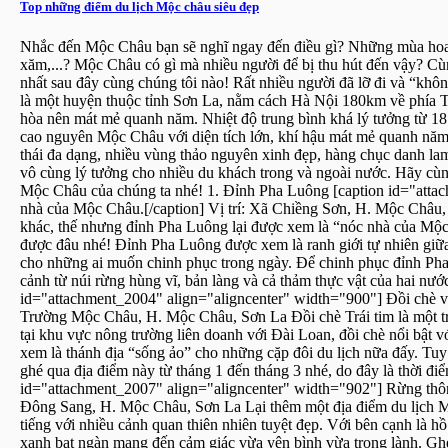
Top những điểm du lịch Mộc châu siêu đẹp
Nhắc đến Mộc Châu bạn sẽ nghĩ ngay đến điều gì? Những mùa hoa 
xăm,...? Mộc Châu có gì mà nhiều người để bị thu hút đến vậy? Cùn
nhất sau đây cùng chúng tôi nào! Rất nhiều người đã lỡ đi và “kh
là một huyện thuộc tỉnh Sơn La, nằm cách Hà Nội 180km về phía 
hòa nên mát mẻ quanh năm. Nhiệt độ trung bình khá lý tưởng từ 18 đ
cao nguyên Mộc Châu với diện tích lớn, khí hậu mát mẻ quanh năm, v
thái đa dạng, nhiều vùng thảo nguyên xinh đẹp, hàng chục danh la
vô cùng lý tưởng cho nhiều du khách trong và ngoài nước. Hãy cù
Mộc Châu của chúng ta nhé! 1. Đỉnh Pha Luông [caption id="atta
nhà của Mộc Châu.[/caption] Vị trí: Xã Chiềng Sơn, H. Mộc Châu
khác, thế nhưng đỉnh Pha Luông lại được xem là “nóc nhà của M
được đâu nhé! Đỉnh Pha Luông được xem là ranh giới tự nhiên giữ
cho những ai muốn chinh phục trong ngày. Để chinh phục đỉnh Pha 
cảnh từ núi rừng hùng vĩ, bản làng và cả thảm thực vật của hai nướ
id="attachment_2004" align="aligncenter" width="900"] Đồi chè với 
Trường Mộc Châu, H. Mộc Châu, Sơn La Đồi chè Trái tim là một t
tại khu vực nông trường liên doanh với Đài Loan, đồi chè nổi bật v
xem là thánh địa “sống ảo” cho những cặp đôi du lịch nữa đấy. Tu
ghé qua địa điểm này từ tháng 1 đến tháng 3 nhé, do đây là thời đ
id="attachment_2007" align="aligncenter" width="902"] Rừng thông
Đông Sang, H. Mộc Châu, Sơn La Lại thêm một địa điểm du lịch 
tiếng với nhiều cảnh quan thiên nhiên tuyệt đẹp. Với bên cạnh là 
xanh bạt ngàn mang đến cảm giác vừa yên bình vừa trong lành. Ghé