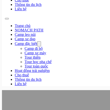
Cho thuê
Thông tin du lịch
Liên hệ
Trang chủ
NOMACH PATH
Camp leo núi
Camp xe đạp
Camp đặc biệt
Camp đi bộ
Camp xe máy
Tour thiền
Tour học pha chế
Tour toàn quốc
Hoạt động trải nghiệm
Cho thuê
Thông tin du lịch
Liên hệ