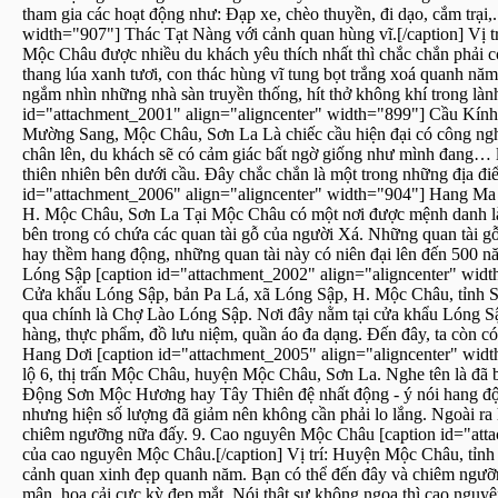
tham gia các hoạt động như: Đạp xe, chèo thuyền, đi dạo, cắm trại,
width="907"] Thác Tạt Nàng với cảnh quan hùng vĩ.[/caption] Vị t
Mộc Châu được nhiều du khách yêu thích nhất thì chắc chắn phải 
thang lúa xanh tươi, con thác hùng vĩ tung bọt trắng xoá quanh n
ngắm nhìn những nhà sàn truyền thống, hít thở không khí trong lành 
id="attachment_2001" align="aligncenter" width="899"] Cầu Kính t
Mường Sang, Mộc Châu, Sơn La Là chiếc cầu hiện đại có công nghệ
chân lên, du khách sẽ có cảm giác bất ngờ giống như mình đang… l
thiên nhiên bên dưới cầu. Đây chắc chắn là một trong những địa đ
id="attachment_2006" align="aligncenter" width="904"] Hang Ma l
H. Mộc Châu, Sơn La Tại Mộc Châu có một nơi được mệnh danh là 
bên trong có chứa các quan tài gỗ của người Xá. Những quan tài gỗ
hay thềm hang động, những quan tài này có niên đại lên đến 500 n
Lóng Sập [caption id="attachment_2002" align="aligncenter" widt
Cửa khẩu Lóng Sập, bản Pa Lá, xã Lóng Sập, H. Mộc Châu, tỉnh S
qua chính là Chợ Lào Lóng Sập. Nơi đây nằm tại cửa khẩu Lóng Sậ
hàng, thực phẩm, đồ lưu niệm, quần áo đa dạng. Đến đây, ta còn có
Hang Dơi [caption id="attachment_2005" align="aligncenter" width
lộ 6, thị trấn Mộc Châu, huyện Mộc Châu, Sơn La. Nghe tên là đã bi
Động Sơn Mộc Hương hay Tây Thiên đệ nhất động - ý nói hang động
nhưng hiện số lượng đã giảm nên không cần phải lo lắng. Ngoài ra
chiêm ngưỡng nữa đấy. 9. Cao nguyên Mộc Châu [caption id="atta
của cao nguyên Mộc Châu.[/caption] Vị trí: Huyện Mộc Châu, tỉnh
cảnh quan xinh đẹp quanh năm. Bạn có thể đến đây và chiêm ngưỡn
mận, hoa cải cực kỳ đẹp mắt. Nói thật sự không ngoa thì cao ngu