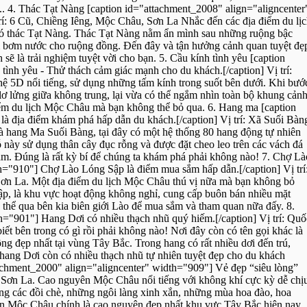
... 4. Thác Tạt Nàng [caption id="attachment_2008" align="aligncenter
rí: 6 Cũ, Chiềng Iêng, Mộc Châu, Sơn La Nhắc đến các địa điểm du lị
có thác Tạt Nàng. Thác Tạt Nàng nằm ẩn mình sau những ruộng bậc
ăm bơm nước cho ruộng đồng. Đến đây và tận hưởng cảnh quan tuyệt đẹ
sẽ là trải nghiệm tuyệt vời cho bạn. 5. Cầu kính tình yêu [caption
ình yêu - Thử thách cảm giác mạnh cho du khách.[/caption] Vị trí:
 5D nổi tiếng, sử dụng những tấm kính trong suốt bên dưới. Khi bướ
ơ lửng giữa không trung, lại vừa có thể ngắm nhìn toàn bộ khung cản
iểm du lịch Mộc Châu mà bạn không thể bỏ qua. 6. Hang ma [caption
à địa điểm khám phá hấp dẫn du khách.[/caption] Vị trí: Xã Suối Bàn
hang Ma Suối Bàng, tại đây có một hệ thống 80 hang động tự nhiên
 này sử dụng thân cây đục rỗng và được đặt cheo leo trên các vách đá
ăm. Đúng là rất kỳ bí để chúng ta khám phá phải không nào! 7. Chợ Là
h="910"] Chợ Lào Lóng Sập là điểm mua sắm hấp dẫn.[/caption] Vị trí
ơn La. Một địa điểm du lịch Mộc Châu thú vị nữa mà bạn không bỏ
p, là khu vực hoạt động không nghỉ, cung cấp buôn bán nhiều mặt
 thể qua bên kia biên giới Lào để mua sắm và tham quan nữa đấy. 8.
="901"] Hang Dơi có nhiều thạch nhũ quý hiếm.[/caption] Vị trí: Quố
ết bên trong có gì rồi phải không nào! Nơi đây còn có tên gọi khác là
 đẹp nhất tại vùng Tây Bắc. Trong hang có rất nhiều dơi đến trú,
 hang Dơi còn có nhiều thạch nhũ tự nhiên tuyệt đẹp cho du khách
chment_2000" align="aligncenter" width="909"] Vẻ đẹp “siêu lòng”
 Sơn La. Cao nguyên Mộc Châu nổi tiếng với không khí cực kỳ dễ chị
g các đồi chè, những ngôi làng xinh xắn, những mùa hoa đào, hoa
yên Mộc Châu chính là cao nguyên đẹp nhất khu vực Tây Bắc hiện nay.