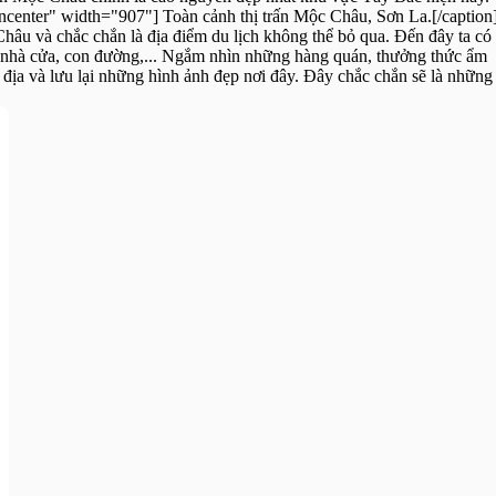
ncenter" width="907"] Toàn cảnh thị trấn Mộc Châu, Sơn La.[/caption
âu và chắc chắn là địa điểm du lịch không thể bỏ qua. Đến đây ta có
 nhà cửa, con đường,... Ngắm nhìn những hàng quán, thưởng thức ẩm
 địa và lưu lại những hình ảnh đẹp nơi đây. Đây chắc chắn sẽ là những