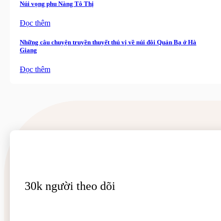
Núi vọng phu Nàng Tô Thị
Đọc thêm
Những câu chuyện truyền thuyết thú vị về núi đôi Quản Bạ ở Hà
Giang
Đọc thêm
30k người theo dõi