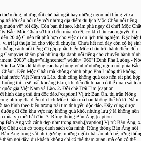
thơ mộng, những đồi chè bát ngát hay những ngọn núi hùng vĩ xa
g trả lời câu hỏi này với những địa điểm du lịch Mộc Châu nổi tiếng
ông muốn về” rồi đấy. Còn bạn thì sao, khám phá ngay đi chứ! Mộc Châ
Tây Bắc. Mộc Châu sở hữu bốn mùa rõ rệt, có khí hậu cao nguyên ôn
ến 20 độ C nên rất phù hợp cho việc đi du lịch trải nghiệm. Đặc biệt 
ị trí lại thuận lợi cho việc di chuyển. Chưa hết nơi đây còn có hệ sin
m thắng cảnh nổi tiếng đã góp phần biến Mộc châu trở thành điểm đến
ng Campviet khám phá những địa danh nổi tiếng cho chuyến hành trình
chment_2003" align="aligncenter" width="960"] Đỉnh Pha Luông - Nó
, Sơn La Mặc dù không cao hay hùng vĩ như những ngọn núi phía Bắc
ộc Châu”. Đến Mộc Châu mà không chinh phục Pha Luông thì không
a hai nước Việt Nam và Lào, đỉnh cũng không quá cao nên rất phù hợp
Luông thì ta sẽ mất khoảng 6km, khi đến đỉnh bạn có thể quan sát toà
c quốc gia Việt Nam và Lào. 2. Đồi chè Trái Tim [caption
hình dáng trái tim độc đáo.[/caption] Vị trí: Bản Ôn, thị trấn Nông
rong những địa điểm du lịch Mộc Châu mà bạn không thể bỏ lỡ. Nằm
ới tạo hình theo biểu tượng trái tim tình yêu độc đáo. Đây cũng được
y đường đi đến khu vực này không quá khó, nhưng lưu ý là không nên
iểm mùa vụ mới bắt đầu. 3. Rừng thông Bản Áng [caption
 Bản Áng với cánh đẹp như trong tranh.[/caption] Vị trí: Bản Áng, x
Mộc Châu cần có trong danh sách của mình, Rừng thông Bản Áng nổi
hồ Bản Áng trong vắt như gương, những ngôi nhà sàn nhỏ bé, rừng thôn
 thăm nơi đây, du khách không chỉ có thể tham quan, mà còn có thể