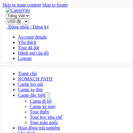
Skip to main content
Skip to footer
Đăng nhập / Đăng ký
Account details
Yêu thích
Tour đã đặt
Đánh giá của tôi
Logout
Trang chủ
NOMACH PATH
Camp leo núi
Camp xe đạp
Camp đặc biệt
Camp đi bộ
Camp xe máy
Tour thiền
Tour học pha chế
Tour toàn quốc
Hoạt động trải nghiệm