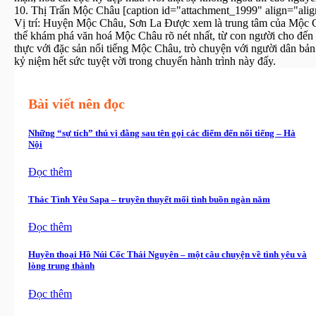
10. Thị Trấn Mộc Châu [caption id="attachment_1999" align="alig
Vị trí: Huyện Mộc Châu, Sơn La Được xem là trung tâm của Mộc Ch
thể khám phá văn hoá Mộc Châu rõ nét nhất, từ con người cho đến
thực với đặc sản nổi tiếng Mộc Châu, trò chuyện với người dân bản
kỷ niệm hết sức tuyệt vời trong chuyến hành trình này đấy.
Bài viết nên đọc
Những “sự tích” thú vị đằng sau tên gọi các điểm đến nổi tiếng – Hà
Nội
Đọc thêm
Thác Tình Yêu Sapa – truyền thuyết mối tình buồn ngàn năm
Đọc thêm
Huyền thoại Hồ Núi Cốc Thái Nguyên – một câu chuyện về tình yêu và
lòng trung thành
Đọc thêm