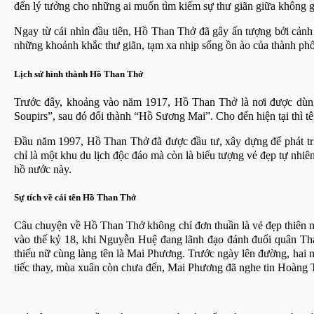
đến lý tưởng cho những ai muốn tìm kiếm sự thư giãn giữa không g
Ngay từ cái nhìn đầu tiên, Hồ Than Thở đã gây ấn tượng bởi cảnh
những khoảnh khắc thư giãn, tạm xa nhịp sống ồn ào của thành phố.
Lịch sử hình thành Hồ Than Thở
Trước đây, khoảng vào năm 1917, Hồ Than Thở là nơi được dùng 
Soupirs”, sau đó đổi thành “Hồ Sương Mai”. Cho đến hiện tại thì t
Đầu năm 1997, Hồ Than Thở đã được đầu tư, xây dựng để phát tri
chỉ là một khu du lịch độc đáo mà còn là biểu tượng vẻ đẹp tự nh
hồ nước này.
Sự tích về cái tên Hồ Than Thở
Câu chuyện về Hồ Than Thở không chỉ đơn thuần là vẻ đẹp thiên n
vào thế kỷ 18, khi Nguyễn Huệ đang lãnh đạo đánh đuổi quân Than
thiếu nữ cùng làng tên là Mai Phương. Trước ngày lên đường, hai 
tiếc thay, mùa xuân còn chưa đến, Mai Phương đã nghe tin Hoàng Tù