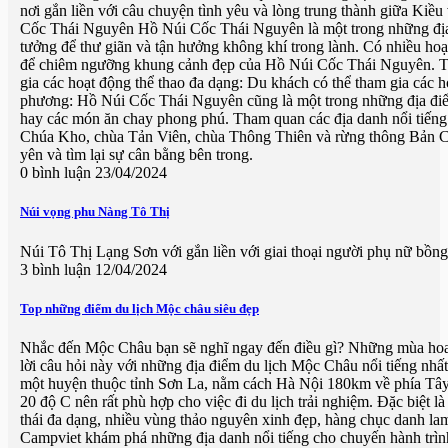
nơi gắn liền với câu chuyện tình yêu và lòng trung thành giữa Ki
Cốc Thái Nguyên Hồ Núi Cốc Thái Nguyên là một trong những địa đ
tưởng để thư giãn và tận hưởng không khí trong lành. Có nhiều ho
để chiêm ngưỡng khung cảnh đẹp của Hồ Núi Cốc Thái Nguyên. Tại
gia các hoạt động thể thao đa dạng: Du khách có thể tham gia các h
phương: Hồ Núi Cốc Thái Nguyên cũng là một trong những địa điểm 
hay các món ăn chay phong phú. Tham quan các địa danh nổi tiến
Chúa Kho, chùa Tản Viên, chùa Thông Thiên và rừng thông Bản Cô
yên và tìm lại sự cân bằng bên trong.
0 bình luận
23/04/2024
Núi vọng phu Nàng Tô Thị
Núi Tô Thị Lạng Sơn với gắn liền với giai thoại người phụ nữ bồn
3 bình luận
12/04/2024
Top những điểm du lịch Mộc châu siêu đẹp
Nhắc đến Mộc Châu bạn sẽ nghĩ ngay đến điều gì? Những mùa hoa t
lời câu hỏi này với những địa điểm du lịch Mộc Châu nổi tiếng nhấ
một huyện thuộc tỉnh Sơn La, nằm cách Hà Nội 180km về phía Tây 
20 độ C nên rất phù hợp cho việc đi du lịch trải nghiệm. Đặc biệt l
thái đa dạng, nhiều vùng thảo nguyên xinh đẹp, hàng chục danh la
Campviet khám phá những địa danh nổi tiếng cho chuyến hành trì