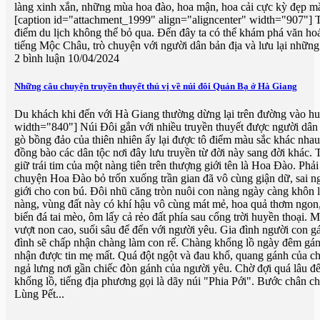
làng xinh xắn, những mùa hoa đào, hoa mận, hoa cải cực kỳ đẹp m
[caption id="attachment_1999" align="aligncenter" width="907"] 
điểm du lịch không thể bỏ qua. Đến đây ta có thể khám phá văn ho
tiếng Mộc Châu, trò chuyện với người dân bản địa và lưu lại những
2 bình luận
10/04/2024
Những câu chuyện truyền thuyết thú vị về núi đôi Quản Bạ ở Hà Giang
Du khách khi đến với Hà Giang thường dừng lại trên đường vào huy
width="840"] Núi Đôi gắn với nhiều truyền thuyết được người dân n
gò bồng đảo của thiên nhiên ấy lại được tô điểm màu sắc khác nhau
đồng bào các dân tộc nơi đây lưu truyền từ đời này sang đời khác. 
giữ trái tim của một nàng tiên trên thượng giới tên là Hoa Đào. Ph
chuyện Hoa Đào bỏ trốn xuống trần gian đã vô cùng giận dữ, sai n
giới cho con bú. Đôi nhũ căng tròn nuôi con nàng ngày càng khôn l
nàng, vùng đất này có khí hậu vô cùng mát mẻ, hoa quả thơm ngon, 
biển đá tai mèo, ôm lấy cả rẻo đất phía sau cổng trời huyền thoại.
vượt non cao, suối sâu để đến với người yêu. Gia đình người con gá
đình sẽ chấp nhận chàng làm con rể. Chàng khổng lồ ngày đêm gán
nhận được tin mẹ mất. Quá đột ngột và đau khổ, quang gánh của ch
ngả lưng nơi gần chiếc đòn gánh của người yêu. Chờ đợi quá lâu đ
khổng lồ, tiếng địa phương gọi là dãy núi "Phia Pới". Bước chân
Lùng Pết...