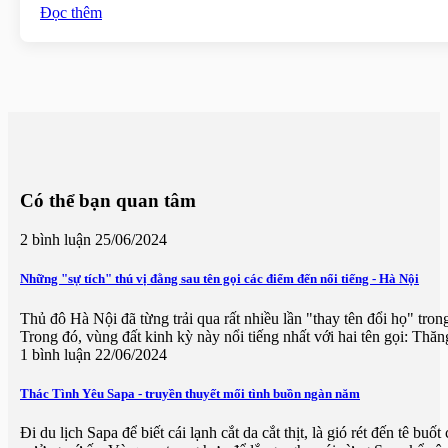
Đọc thêm
Có thể bạn quan tâm
2 bình luận
25/06/2024
Những "sự tích" thú vị đằng sau tên gọi các điểm đến nổi tiếng - Hà Nội
Thủ đô Hà Nội đã từng trải qua rất nhiều lần "thay tên đổi họ" tron
Trong đó, vùng đất kinh kỳ này nổi tiếng nhất với hai tên gọi: Th
1 bình luận
22/06/2024
Thác Tình Yêu Sapa - truyền thuyết mối tình buồn ngàn năm
Đi du lịch Sapa để biết cái lạnh cắt da cắt thịt, là gió rét đến tê 