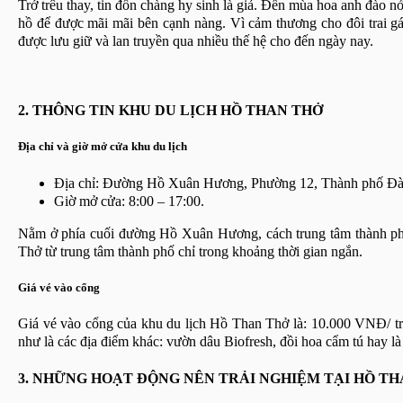
Trớ trêu thay, tin đồn chàng hy sinh là giả. Đến mùa hoa anh đào 
hồ để được mãi mãi bên cạnh nàng. Vì cảm thương cho đôi trai gá
được lưu giữ và lan truyền qua nhiều thế hệ cho đến ngày nay.
2. THÔNG TIN KHU DU LỊCH HỒ THAN THỞ
Địa chỉ và giờ mở cửa khu du lịch
Địa chỉ: Đường Hồ Xuân Hương, Phường 12, Thành phố Đà
Giờ mở cửa: 8:00 – 17:00.
Nằm ở phía cuối đường Hồ Xuân Hương, cách trung tâm thành phố
Thở từ trung tâm thành phố chỉ trong khoảng thời gian ngắn.
Giá vé vào cổng
Giá vé vào cổng của khu du lịch Hồ Than Thở là: 10.000 VNĐ/ tr
như là các địa điểm khác: vườn dâu Biofresh, đồi hoa cẩm tú hay là 
3. NHỮNG HOẠT ĐỘNG NÊN TRẢI NGHIỆM TẠI HỒ T