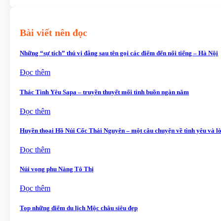
Bài viết nên đọc
Những “sự tích” thú vị đằng sau tên gọi các điểm đến nổi tiếng – Hà Nội
Đọc thêm
Thác Tình Yêu Sapa – truyền thuyết mối tình buồn ngàn năm
Đọc thêm
Huyền thoại Hồ Núi Cốc Thái Nguyên – một câu chuyện về tình yêu và l
Đọc thêm
Núi vọng phu Nàng Tô Thị
Đọc thêm
Top những điểm du lịch Mộc châu siêu đẹp