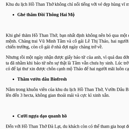
Khu du lịch Hồ Than Thở không chỉ nổi tiếng với vẻ đẹp hùng vĩ m
Ghé thăm Đồi Thông Hai Mộ
Khi ghé thăm Hồ Than Thở, bạn nhất định không nên bỏ qua một đi
mệnh. Chàng trai Vũ Minh Tâm và cô gái Lê Thị Thảo, hai người gặ
chiến trường, còn cô gái ở nhà đợi ngày chàng trở về.
Nhưng rồi một ngày nhận được giấy báo tử của anh, vì quá đau đớn 
ta đã nhầm khi báo tử nên sự thật là Tâm vẫn chưa hy sinh. Lúc trở
có để lại thư xin được chôn cạnh mộ Thảo để hai người mãi luôn cạ
Thăm vườn dâu Biofresh
Nằm trong khuôn viên của khu du lịch Hồ Than Thở, Vườn Dâu Biof
lên đến 3 hecta, không gian thoải mái và cực kì xinh xắn.
Cưỡi ngựa dạo quanh hồ
Đến với Hồ Than Thở Đà Lạt, du khách còn có thể tham gia hoạt đ