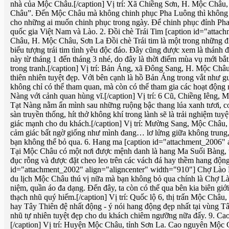
nhà của Mộc Châu.[/caption] Vị trí: Xã Chiềng Sơn, H. Mộc Châu
Châu”. Đến Mộc Châu mà không chinh phục Pha Luông thì không đư
cho những ai muốn chinh phục trong ngày. Để chinh phục đỉnh Pha L
quốc gia Việt Nam và Lào. 2. Đồi chè Trái Tim [caption id="attach
Châu, H. Mộc Châu, Sơn La Đồi chè Trái tim là một trong những đị
biểu tượng trái tim tình yêu độc đáo. Đây cũng được xem là thánh
này từ tháng 1 đến tháng 3 nhé, do đây là thời điểm mùa vụ mới 
trong tranh.[/caption] Vị trí: Bản Áng, xã Đông Sang, H. Mộc Châ
thiên nhiên tuyệt đẹp. Với bên cạnh là hồ Bản Áng trong vắt như 
không chỉ có thể tham quan, mà còn có thể tham gia các hoạt động 
Nàng với cảnh quan hùng vĩ.[/caption] Vị trí: 6 Cũ, Chiềng Iêng,
Tạt Nàng nằm ẩn mình sau những ruộng bậc thang lúa xanh tươi, c
sàn truyền thống, hít thở không khí trong lành sẽ là trải nghiệm t
giác mạnh cho du khách.[/caption] Vị trí: Mường Sang, Mộc Châu, 
cảm giác bất ngờ giống như mình đang… lơ lửng giữa không trung, 
bạn không thể bỏ qua. 6. Hang ma [caption id="attachment_2006" 
Tại Mộc Châu có một nơi được mệnh danh là hang Ma Suối Bàng, tạ
đục rỗng và được đặt cheo leo trên các vách đá hay thềm hang độn
id="attachment_2002" align="aligncenter" width="910"] Chợ Lào L
du lịch Mộc Châu thú vị nữa mà bạn không bỏ qua chính là Chợ Là
niệm, quần áo đa dạng. Đến đây, ta còn có thể qua bên kia biên g
thạch nhũ quý hiếm.[/caption] Vị trí: Quốc lộ 6, thị trấn Mộc Châ
hay Tây Thiên đệ nhất động - ý nói hang động đẹp nhất tại vùng Tâ
nhũ tự nhiên tuyệt đẹp cho du khách chiêm ngưỡng nữa đấy. 9. C
[/caption] Vị trí: Huyện Mộc Châu, tỉnh Sơn La. Cao nguyên Mộc 