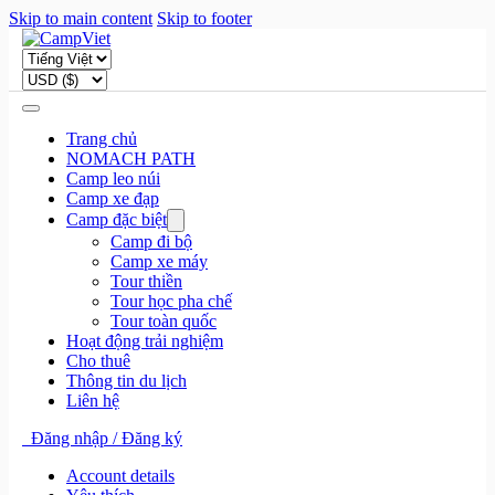
Skip to main content
Skip to footer
Trang chủ
NOMACH PATH
Camp leo núi
Camp xe đạp
Camp đặc biệt
Camp đi bộ
Camp xe máy
Tour thiền
Tour học pha chế
Tour toàn quốc
Hoạt động trải nghiệm
Cho thuê
Thông tin du lịch
Liên hệ
Đăng nhập / Đăng ký
Account details