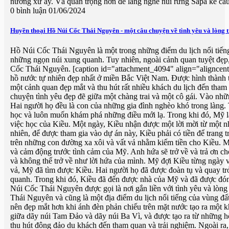
nưởng xứ ấy. Và quan trọng hơn để lắng nghe núi rừng Sapa kể c
0 bình luận
01/06/2024
Huyền thoại Hồ Núi Cốc Thái Nguyên - một câu chuyện về tình yêu và lòng 
Hồ Núi Cốc Thái Nguyên là một trong những điểm du lịch nổi tiến
những ngọn núi xung quanh. Tuy nhiên, ngoài cảnh quan tuyệt đẹp,
Cốc Thái Nguyên. [caption id="attachment_4094" align="alignce
hồ nước tự nhiên đẹp nhất ở miền Bắc Việt Nam. Được hình thành 
một cảnh quan đẹp mắt và thu hút rất nhiều khách du lịch đến tha
chuyện tình yêu đẹp đẽ giữa một chàng trai và một cô gái. Vào nh
Hai người họ đều là con của những gia đình nghèo khó trong làng. 
học và luôn muốn khám phá những điều mới lạ. Trong khi đó, Mỹ lại 
việc học của Kiều. Một ngày, Kiều nhận được một lời mời từ một n
nhiên, để được tham gia vào dự án này, Kiều phải có tiền để trang tr
trên những con đường xa xôi và vất vả nhằm kiếm tiền cho Kiều. Mỹ
và cảm động trước tình cảm của Mỹ. Anh hứa sẽ trở về và trả ơn cho
và không thể trở về như lời hứa của mình. Mỹ đợi Kiều từng ngày v
vả, Mỹ đã tìm được Kiều. Hai người họ đã được đoàn tụ và quay t
quanh. Trong khi đó, Kiều đã đến được nhà của Mỹ và đã được đón 
Núi Cốc Thái Nguyên được gọi là nơi gắn liền với tình yêu và lòn
Thái Nguyên và cũng là một địa điểm du lịch nổi tiếng của vùng 
nên đẹp mắt hơn khi ánh đèn phản chiếu trên mặt nước tạo ra một
giữa dãy núi Tam Đảo và dãy núi Ba Vì, và được tạo ra từ những hố
thu hút đông đảo du khách đến tham quan và trải nghiệm. Ngoài ra