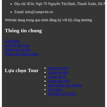
Địa chỉ: B34, Ngõ 70 Nguyễn Thị Định, Thanh Xuân, Hà N
Email: info@campviet.vn
Website đang trong qua trình đăng ký với bộ công thương
Thông tin chung
Giới thiệu
Liên hệ đặt Tour
Thông tin du lịch
Trung tâm khách hàng
Camp leo núi
Lựa chọn Tour
Camp xe đạp
Camp đi bộ
Camp đặc biệt
Hoạt động trải nghiệm
Cho thuê
NOMACH PATH